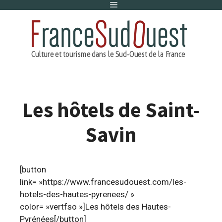
Menu
Aller
au
contenu
Les hôtels de Saint-
Savin
[button
link= »https://www.francesudouest.com/les-
hotels-des-hautes-pyrenees/ »
color= »vertfso »]Les hôtels des Hautes-
Pyrénées[/button]