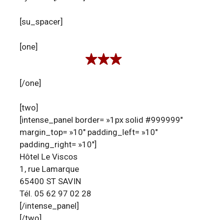
[su_spacer]
[one]
[/one]
[two]
[intense_panel border= »1px solid #999999″
margin_top= »10″ padding_left= »10″
padding_right= »10″]
Hôtel Le Viscos
1, rue Lamarque
65400 ST SAVIN
Tél. 05 62 97 02 28
[/intense_panel]
[/two]