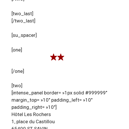
[two_last]
[/two_last]
[su_spacer]
[one]
[/one]
[two]
[intense_panel border= »1px solid #999999″
margin_top= »10″ padding_left= »10″
padding_right= »10″]
Hôtel Les Rochers
1, place du Castillou
65400 ST SAVIN