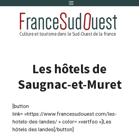
Menu
Aller
au
contenu
Les hôtels de
Saugnac-et-Muret
[button
link= »https://www.francesudouest.com/les-
hotels-des-landes/ » color= »vertfso »]Les
hôtels des landes[/button]