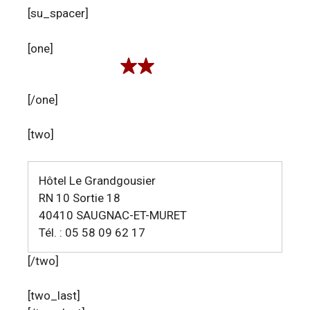
[su_spacer]
[one]
[/one]
[two]
Hôtel Le Grandgousier
RN 10 Sortie 18
40410 SAUGNAC-ET-MURET
Tél. : 05 58 09 62 17
[/two]
[two_last]