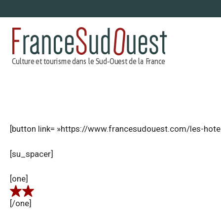
Aller
au
contenu
[button link= »https://www.francesudouest.com/les-hotel
[su_spacer]
[one]
[/one]