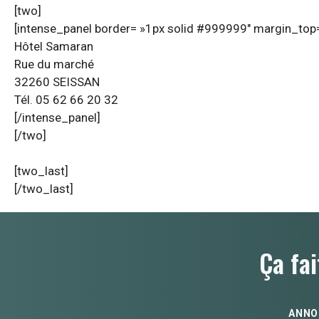
[two]
[intense_panel border= »1px solid #999999″ margin_top=
Hôtel Samaran
Rue du marché
32260 SEISSAN
Tél. 05 62 66 20 32
[/intense_panel]
[/two]
[two_last]
[/two_last]
Ça fai
ANNO