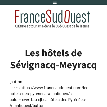
Menu
Aller
au
contenu
Les hôtels de
Sévignacq-Meyracq
[button
link= »https://www.francesudouest.com/les-
hotels-des-pyrenees-atlantiques/ »
color= »vertfso »]Les hôtels des Pyrénées-
Atlantiques[/button]