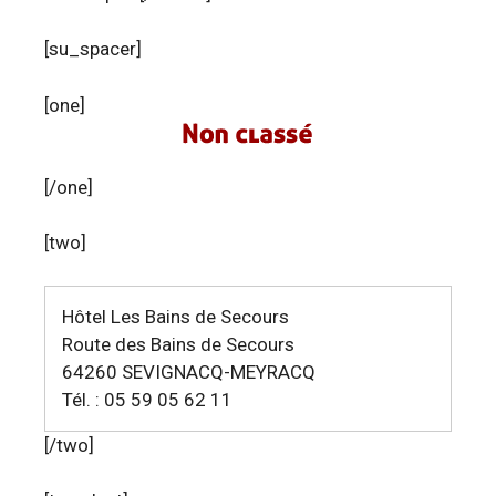
[su_spacer]
[one]
[/one]
[two]
Hôtel Les Bains de Secours
Route des Bains de Secours
64260 SEVIGNACQ-MEYRACQ
Tél. : 05 59 05 62 11
[/two]