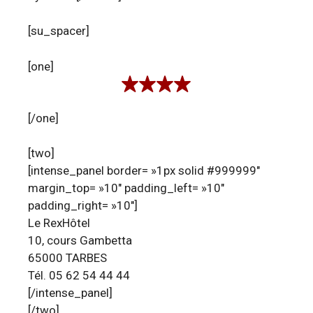
[su_spacer]
[one]
[/one]
[two]
[intense_panel border= »1px solid #999999″
margin_top= »10″ padding_left= »10″
padding_right= »10″]
Le RexHôtel
10, cours Gambetta
65000 TARBES
Tél. 05 62 54 44 44
[/intense_panel]
[/two]