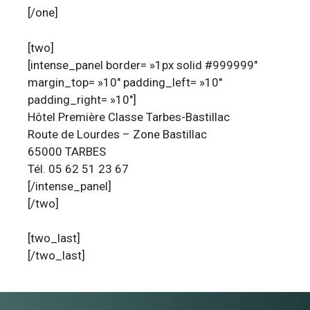
[/one]
[two]
[intense_panel border= »1px solid #999999″
margin_top= »10″ padding_left= »10″
padding_right= »10″]
Hôtel Première Classe Tarbes-Bastillac
Route de Lourdes – Zone Bastillac
65000 TARBES
Tél. 05 62 51 23 67
[/intense_panel]
[/two]
[two_last]
[/two_last]