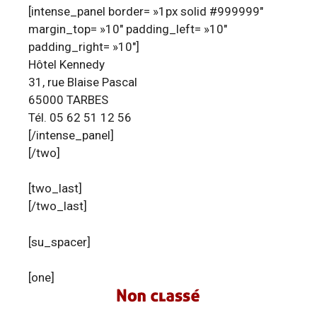
[intense_panel border= »1px solid #999999″
margin_top= »10″ padding_left= »10″
padding_right= »10″]
Hôtel Kennedy
31, rue Blaise Pascal
65000 TARBES
Tél. 05 62 51 12 56
[/intense_panel]
[/two]
[two_last]
[/two_last]
[su_spacer]
[one]