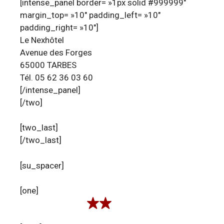
[intense_panel border= »1px solid #999999″
margin_top= »10″ padding_left= »10″
padding_right= »10″]
Le Nexhôtel
Avenue des Forges
65000 TARBES
Tél. 05 62 36 03 60
[/intense_panel]
[/two]
[two_last]
[/two_last]
[su_spacer]
[one]