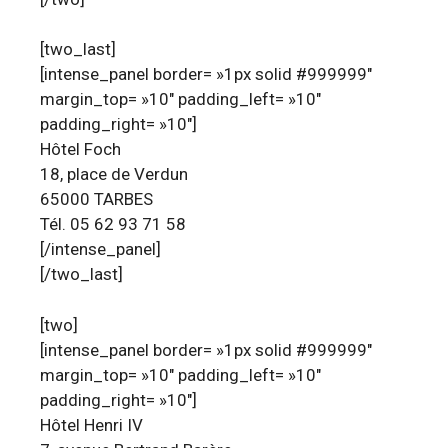
[two_last]
[intense_panel border= »1px solid #999999″
margin_top= »10″ padding_left= »10″
padding_right= »10″]
Hôtel Foch
18, place de Verdun
65000 TARBES
Tél. 05 62 93 71 58
[/intense_panel]
[/two_last]
[two]
[intense_panel border= »1px solid #999999″
margin_top= »10″ padding_left= »10″
padding_right= »10″]
Hôtel Henri IV