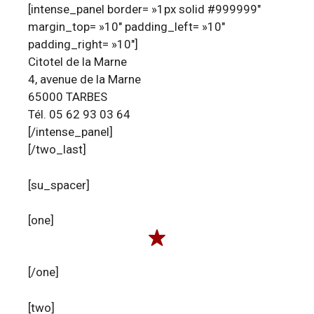
[intense_panel border= »1px solid #999999″
margin_top= »10″ padding_left= »10″
padding_right= »10″]
Citotel de la Marne
4, avenue de la Marne
65000 TARBES
Tél. 05 62 93 03 64
[/intense_panel]
[/two_last]
[su_spacer]
[one]
[/one]
[two]