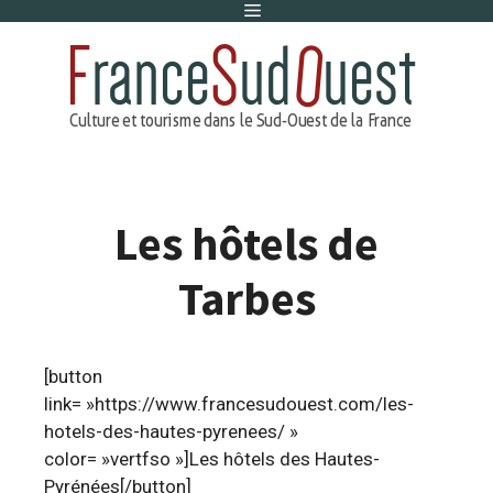
Menu
Aller
au
contenu
Les hôtels de
Tarbes
[button
link= »https://www.francesudouest.com/les-
hotels-des-hautes-pyrenees/ »
color= »vertfso »]Les hôtels des Hautes-
Pyrénées[/button]