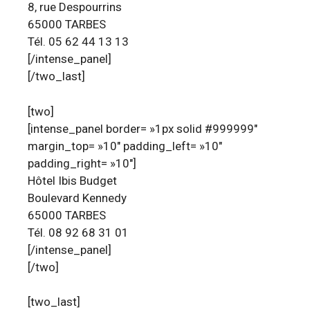
8, rue Despourrins
65000 TARBES
Tél. 05 62 44 13 13
[/intense_panel]
[/two_last]
[two]
[intense_panel border= »1px solid #999999″
margin_top= »10″ padding_left= »10″
padding_right= »10″]
Hôtel Ibis Budget
Boulevard Kennedy
65000 TARBES
Tél. 08 92 68 31 01
[/intense_panel]
[/two]
[two_last]