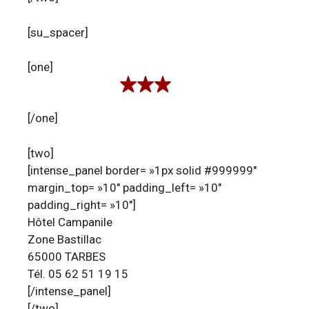
[su_spacer]
[one]
[/one]
[two]
[intense_panel border= »1px solid #999999″
margin_top= »10″ padding_left= »10″
padding_right= »10″]
Hôtel Campanile
Zone Bastillac
65000 TARBES
Tél. 05 62 51 19 15
[/intense_panel]
[/two]