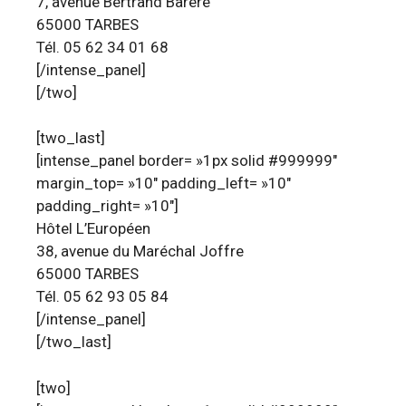
7, avenue Bertrand Barère
65000 TARBES
Tél. 05 62 34 01 68
[/intense_panel]
[/two]
[two_last]
[intense_panel border= »1px solid #999999″
margin_top= »10″ padding_left= »10″
padding_right= »10″]
Hôtel L’Européen
38, avenue du Maréchal Joffre
65000 TARBES
Tél. 05 62 93 05 84
[/intense_panel]
[/two_last]
[two]