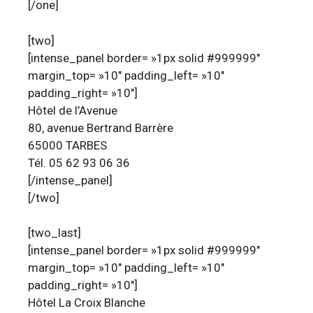
[/one]
[two]
[intense_panel border= »1px solid #999999″
margin_top= »10″ padding_left= »10″
padding_right= »10″]
Hôtel de l’Avenue
80, avenue Bertrand Barrère
65000 TARBES
Tél. 05 62 93 06 36
[/intense_panel]
[/two]
[two_last]
[intense_panel border= »1px solid #999999″
margin_top= »10″ padding_left= »10″
padding_right= »10″]
Hôtel La Croix Blanche