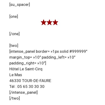
[su_spacer]
[one]
[/one]
[two]
[intense_panel border= »1px solid #999999″
margin_top= »10″ padding_left= »10″
padding_right= »10″]
Hôtel Le Saint-Cirq
Le Mas
46330 TOUR-DE-FAURE
Tél : 05 65 30 30 30
[/intense_panel]
[/two]