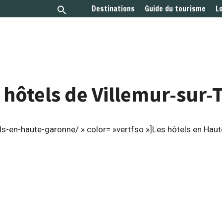
Destinations
Guide du tourisme
L
 hôtels de Villemur-sur-
s-en-haute-garonne/ » color= »vertfso »]Les hôtels en Hau