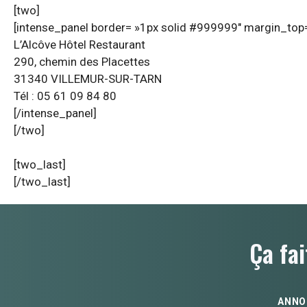
[two]
[intense_panel border= »1px solid #999999″ margin_top=
L’Alcôve Hôtel Restaurant
290, chemin des Placettes
31340 VILLEMUR-SUR-TARN
Tél : 05 61 09 84 80
[/intense_panel]
[/two]
[two_last]
[/two_last]
Ça fai
ANNO