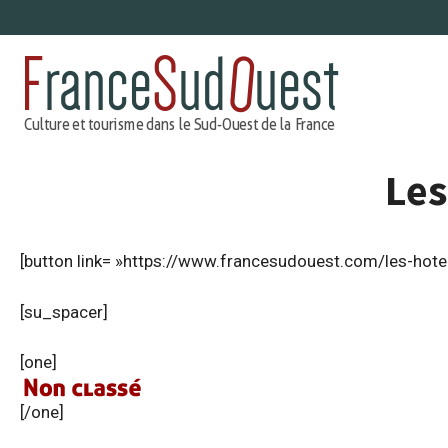
Aller
au
contenu
Les
[button link= »https://www.francesudouest.com/les-hotel
[su_spacer]
[one]
[/one]