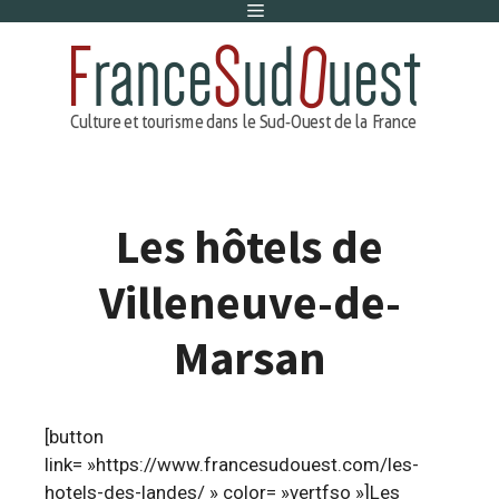
Menu
Aller
au
contenu
Les hôtels de
Villeneuve-de-
Marsan
[button
link= »https://www.francesudouest.com/les-
hotels-des-landes/ » color= »vertfso »]Les