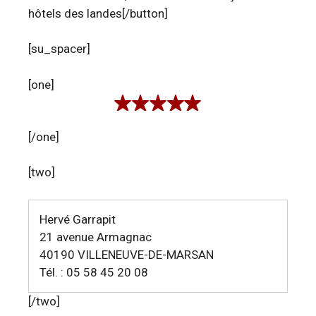
hôtels des landes[/button]
[su_spacer]
[one]
[/one]
[two]
Hervé Garrapit
21 avenue Armagnac
40190 VILLENEUVE-DE-MARSAN
Tél. : 05 58 45 20 08
[/two]