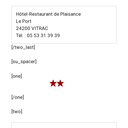
Hôtel-Restaurant de Plaisance
Le Port
24200 VITRAC
Tél. : 05 53 31 39 39
[/two_last]
[su_spacer]
[one]
[/one]
[two]