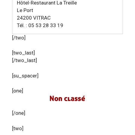
Hôtel-Restaurant La Treille
Le Port
24200 VITRAC
Tél. : 05 53 28 33 19
[/two]
[two_last]
[/two_last]
[su_spacer]
[one]
[/one]
[two]