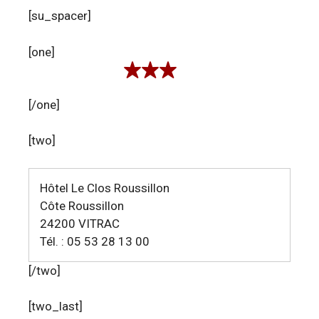
[su_spacer]
[one]
[/one]
[two]
Hôtel Le Clos Roussillon
Côte Roussillon
24200 VITRAC
Tél. : 05 53 28 13 00
[/two]
[two_last]