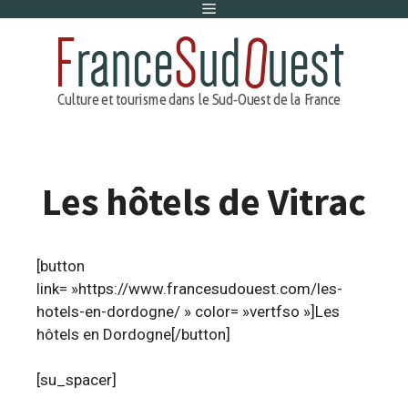
Menu
Aller
au
contenu
Les hôtels de Vitrac
[button
link= »https://www.francesudouest.com/les-
hotels-en-dordogne/ » color= »vertfso »]Les
hôtels en Dordogne[/button]
[su_spacer]