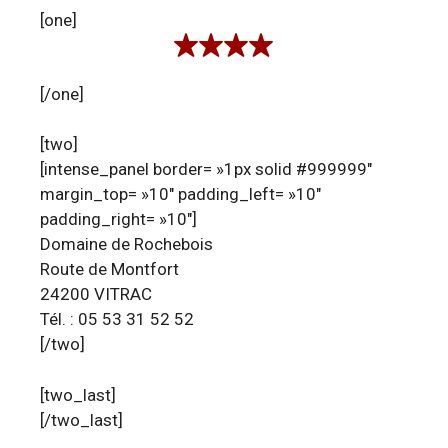
[one]
[/one]
[two]
[intense_panel border= »1px solid #999999″
margin_top= »10″ padding_left= »10″
padding_right= »10″]
Domaine de Rochebois
Route de Montfort
24200 VITRAC
Tél. : 05 53 31 52 52
[/two]
[two_last]
[/two_last]