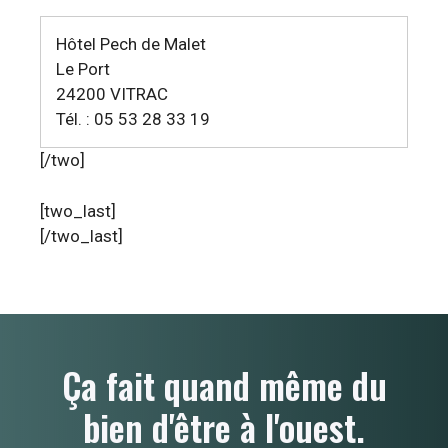
Hôtel Pech de Malet
Le Port
24200 VITRAC
Tél. : 05 53 28 33 19
[/two]
[two_last]
[/two_last]
Ça fait quand même du
bien d'être à l'ouest.