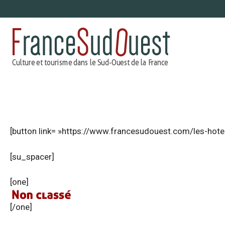
Aller
au
contenu
[button link= »https://www.francesudouest.com/les-hotel
[su_spacer]
[one]
[/one]