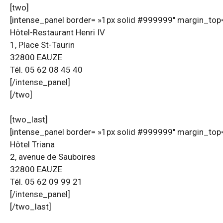
[two]
[intense_panel border= »1px solid #999999″ margin_top=
Hôtel-Restaurant Henri IV
1, Place St-Taurin
32800 EAUZE
Tél. 05 62 08 45 40
[/intense_panel]
[/two]
[two_last]
[intense_panel border= »1px solid #999999″ margin_top=
Hôtel Triana
2, avenue de Sauboires
32800 EAUZE
Tél. 05 62 09 99 21
[/intense_panel]
[/two_last]