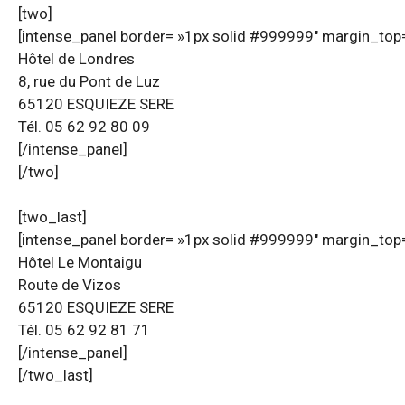
[two]
[intense_panel border= »1px solid #999999″ margin_top=
Hôtel de Londres
8, rue du Pont de Luz
65120 ESQUIEZE SERE
Tél. 05 62 92 80 09
[/intense_panel]
[/two]
[two_last]
[intense_panel border= »1px solid #999999″ margin_top=
Hôtel Le Montaigu
Route de Vizos
65120 ESQUIEZE SERE
Tél. 05 62 92 81 71
[/intense_panel]
[/two_last]