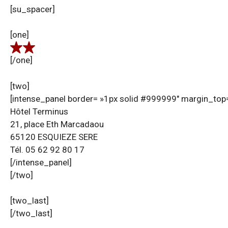
[su_spacer]
[one]
[/one]
[two]
[intense_panel border= »1px solid #999999″ margin_top=
Hôtel Terminus
21, place Eth Marcadaou
65120 ESQUIEZE SERE
Tél. 05 62 92 80 17
[/intense_panel]
[/two]
[two_last]
[/two_last]