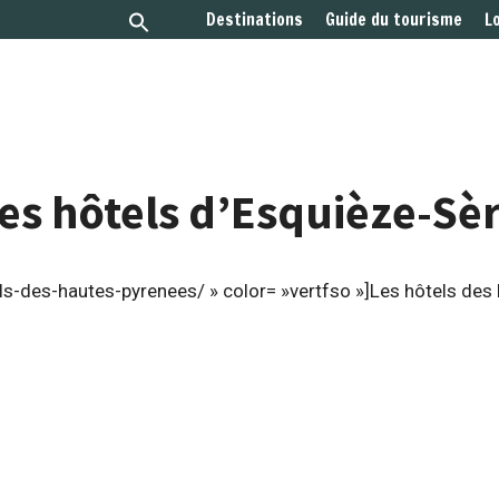
Destinations
Guide du tourisme
L
es hôtels d’Esquièze-Sè
ls-des-hautes-pyrenees/ » color= »vertfso »]Les hôtels des