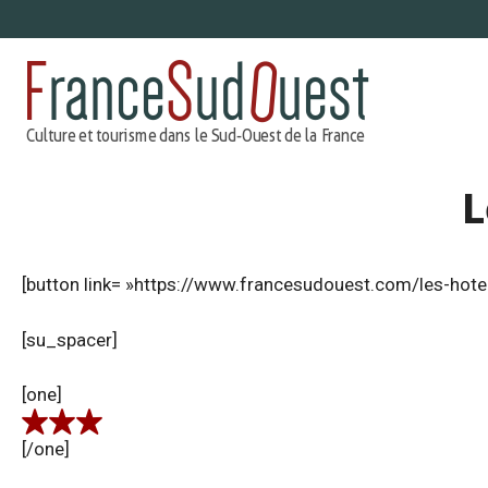
Aller
au
contenu
L
[button link= »https://www.francesudouest.com/les-hote
[su_spacer]
[one]
[/one]