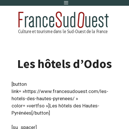
Menu
Aller
au
contenu
Les hôtels d’Odos
[button
link= »https://www.francesudouest.com/les-
hotels-des-hautes-pyrenees/ »
color= »vertfso »]Les hôtels des Hautes-
Pyrénées[/button]
[su_spacer]