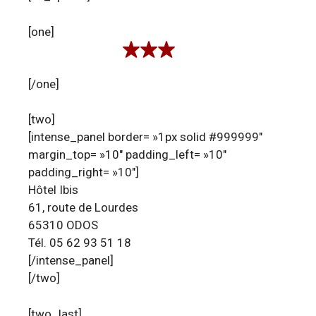
[one]
[/one]
[two]
[intense_panel border= »1px solid #999999″
margin_top= »10″ padding_left= »10″
padding_right= »10″]
Hôtel Ibis
61, route de Lourdes
65310 ODOS
Tél. 05 62 93 51 18
[/intense_panel]
[/two]
[two_last]