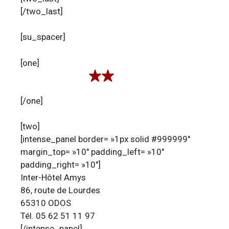
[/two_last]
[su_spacer]
[one]
[/one]
[two]
[intense_panel border= »1px solid #999999″
margin_top= »10″ padding_left= »10″
padding_right= »10″]
Inter-Hôtel Amys
86, route de Lourdes
65310 ODOS
Tél. 05 62 51 11 97
[/intense_panel]