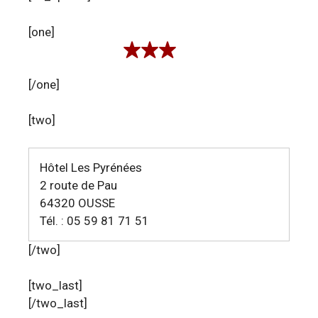
[one]
[/one]
[two]
Hôtel Les Pyrénées
2 route de Pau
64320 OUSSE
Tél. : 05 59 81 71 51
[/two]
[two_last]
[/two_last]