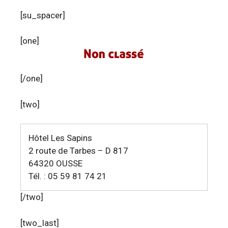
[su_spacer]
[one]
[/one]
[two]
Hôtel Les Sapins
2 route de Tarbes – D 817
64320 OUSSE
Tél. : 05 59 81 74 21
[/two]
[two_last]