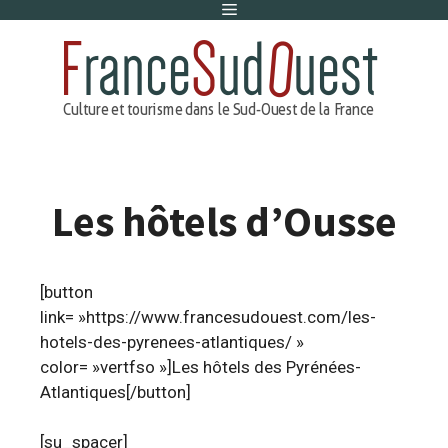
Menu
Aller
au
contenu
Les hôtels d’Ousse
[button
link= »https://www.francesudouest.com/les-
hotels-des-pyrenees-atlantiques/ »
color= »vertfso »]Les hôtels des Pyrénées-
Atlantiques[/button]
[su_spacer]