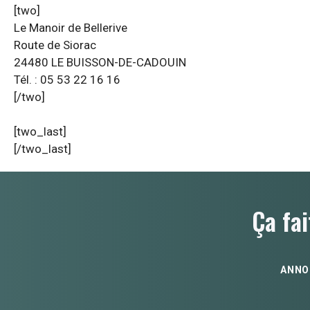
[two]
Le Manoir de Bellerive
Route de Siorac
24480 LE BUISSON-DE-CADOUIN
Tél. : 05 53 22 16 16
[/two]
[two_last]
[/two_last]
Ça fai
ANNO