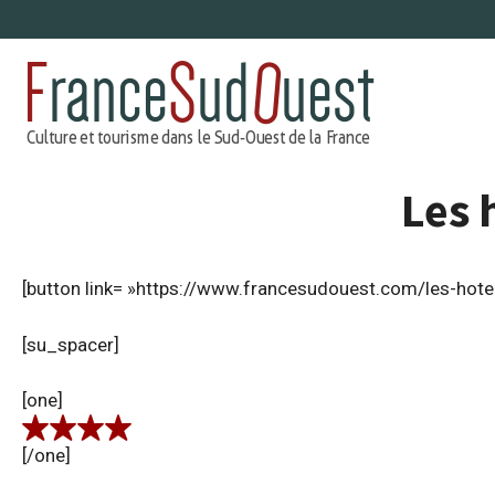
Aller
au
contenu
Les 
[button link= »https://www.francesudouest.com/les-hote
[su_spacer]
[one]
[/one]