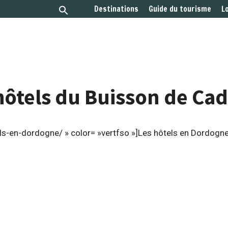
Destinations
Guide du tourisme
L
hôtels du Buisson de Ca
ls-en-dordogne/ » color= »vertfso »]Les hôtels en Dordogne