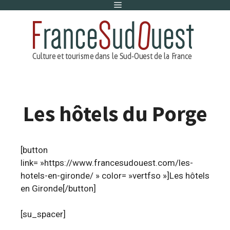
Menu
Aller
au
contenu
Les hôtels du Porge
[button
link= »https://www.francesudouest.com/les-
hotels-en-gironde/ » color= »vertfso »]Les hôtels
en Gironde[/button]
[su_spacer]