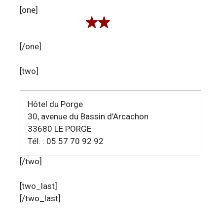
[one]
[/one]
[two]
Hôtel du Porge
30, avenue du Bassin d’Arcachon
33680 LE PORGE
Tél. : 05 57 70 92 92
[/two]
[two_last]
[/two_last]