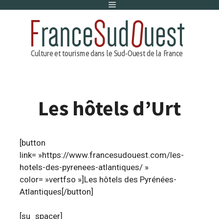
Menu
Aller
au
contenu
Les hôtels d’Urt
[button
link= »https://www.francesudouest.com/les-
hotels-des-pyrenees-atlantiques/ »
color= »vertfso »]Les hôtels des Pyrénées-
Atlantiques[/button]
[su_spacer]