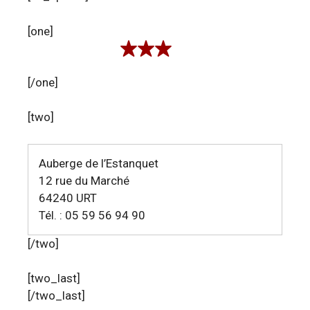
[one]
[/one]
[two]
Auberge de l’Estanquet
12 rue du Marché
64240 URT
Tél. : 05 59 56 94 90
[/two]
[two_last]
[/two_last]