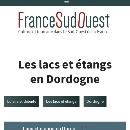
Menu
Aller
au
contenu
Les lacs et étangs
en Dordogne
Loisirs et détente
Les lacs et étangs
Dordogne