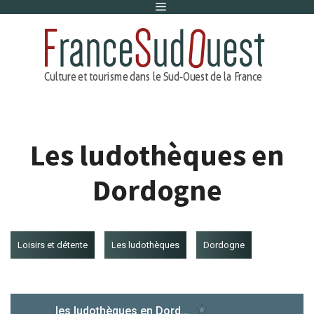
Menu
Aller
au
contenu
Les ludothèques en
Dordogne
Loisirs et détente
Les ludothèques
Dordogne