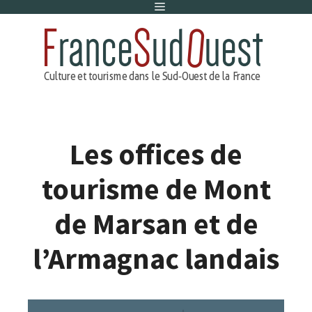
Menu
Aller
au
contenu
Les offices de
tourisme de Mont
de Marsan et de
l’Armagnac landais