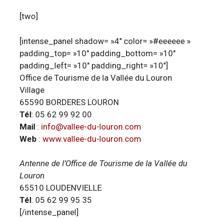
[two]
[intense_panel shadow= »4″ color= »#eeeeee »
padding_top= »10″ padding_bottom= »10″
padding_left= »10″ padding_right= »10″]
Office de Tourisme de la Vallée du Louron
Village
65590 BORDERES LOURON
Tél
: 05 62 99 92 00
Mail
:
info@vallee-du-louron.com
Web
:
www.vallee-du-louron.com
Antenne de l’Office de Tourisme de la Vallée du
Louron
65510 LOUDENVIELLE
Tél
: 05 62 99 95 35
[/intense_panel]