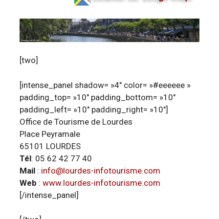
[two]
[intense_panel shadow= »4″ color= »#eeeeee »
padding_top= »10″ padding_bottom= »10″
padding_left= »10″ padding_right= »10″]
Office de Tourisme de Lourdes
Place Peyramale
65101 LOURDES
Tél
: 05 62 42 77 40
Mail
:
info@lourdes-infotourisme.com
Web
:
www.lourdes-infotourisme.com
[/intense_panel]