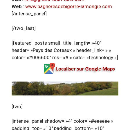
Web
:
www.bagneresdebigorre-lamongie.com
[/intense_panel]
[/two_last]
[featured_posts small_title_length= »40″
header= »Pays des Coteaux » header_link= » »
color= »#006600″ rss= »# » cats= »technology »]
[two]
[intense_panel shadow= »4″ color= »#eeeeee »
padding_top= »10″ padding_bottom= »10″