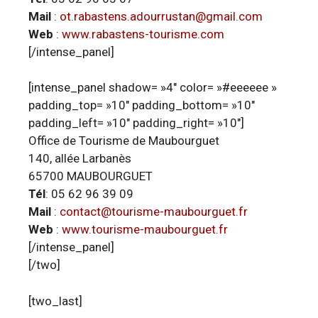
Mail
:
ot.rabastens.adourrustan@gmail.com
Web
:
www.rabastens-tourisme.com
[/intense_panel]
[intense_panel shadow= »4″ color= »#eeeeee »
padding_top= »10″ padding_bottom= »10″
padding_left= »10″ padding_right= »10″]
Office de Tourisme de Maubourguet
140, allée Larbanès
65700 MAUBOURGUET
Tél
: 05 62 96 39 09
Mail
:
contact@tourisme-maubourguet.fr
Web
:
www.tourisme-maubourguet.fr
[/intense_panel]
[/two]
[two_last]