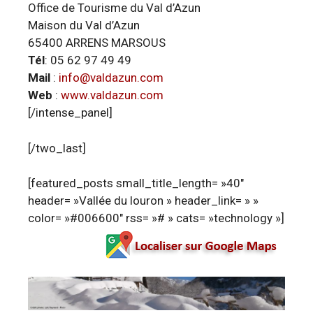
Office de Tourisme du Val d’Azun
Maison du Val d’Azun
65400 ARRENS MARSOUS
Tél
: 05 62 97 49 49
Mail
:
info@valdazun.com
Web
:
www.valdazun.com
[/intense_panel]
[/two_last]
[featured_posts small_title_length= »40″
header= »Vallée du louron » header_link= » »
color= »#006600″ rss= »# » cats= »technology »]