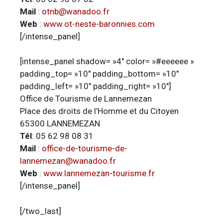
Mail
:
otnb@wanadoo.fr
Web
:
www.ot-neste-baronnies.com
[/intense_panel]
[intense_panel shadow= »4″ color= »#eeeeee »
padding_top= »10″ padding_bottom= »10″
padding_left= »10″ padding_right= »10″]
Office de Tourisme de Lannemezan
Place des droits de l’Homme et du Citoyen
65300 LANNEMEZAN
Tél
: 05 62 98 08 31
Mail
:
office-de-tourisme-de-
lannemezan@wanadoo.fr
Web
:
www.lannemezan-tourisme.fr
[/intense_panel]
[/two_last]