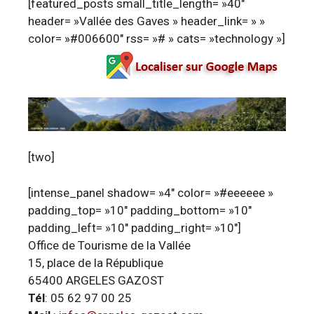
[featured_posts small_title_length= »40″
header= »Vallée des Gaves » header_link= » »
color= »#006600″ rss= »# » cats= »technology »]
[two]
[intense_panel shadow= »4″ color= »#eeeeee »
padding_top= »10″ padding_bottom= »10″
padding_left= »10″ padding_right= »10″]
Office de Tourisme de la Vallée
15, place de la République
65400 ARGELES GAZOST
Tél
: 05 62 97 00 25