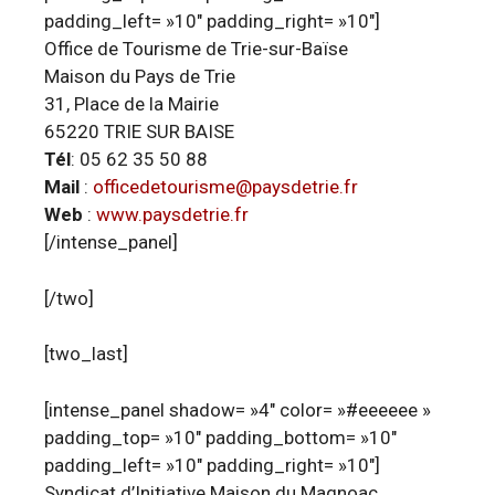
padding_left= »10″ padding_right= »10″]
Office de Tourisme de Trie-sur-Baïse
Maison du Pays de Trie
31, Place de la Mairie
65220 TRIE SUR BAISE
Tél
: 05 62 35 50 88
Mail
:
officedetourisme@paysdetrie.fr
Web
:
www.paysdetrie.fr
[/intense_panel]
[/two]
[two_last]
[intense_panel shadow= »4″ color= »#eeeeee »
padding_top= »10″ padding_bottom= »10″
padding_left= »10″ padding_right= »10″]
Syndicat d’Initiative Maison du Magnoac