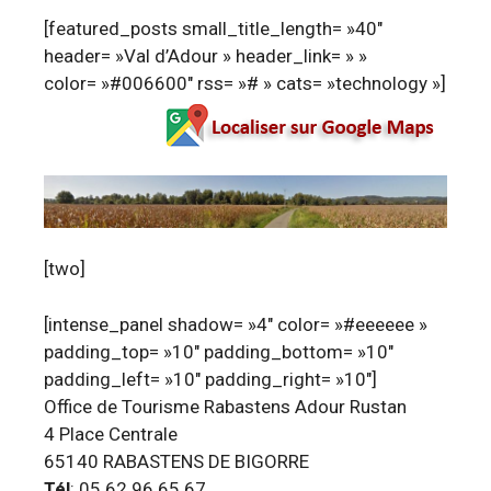
[featured_posts small_title_length= »40″
header= »Val d’Adour » header_link= » »
color= »#006600″ rss= »# » cats= »technology »]
[two]
[intense_panel shadow= »4″ color= »#eeeeee »
padding_top= »10″ padding_bottom= »10″
padding_left= »10″ padding_right= »10″]
Office de Tourisme Rabastens Adour Rustan
4 Place Centrale
65140 RABASTENS DE BIGORRE
Tél
: 05 62 96 65 67