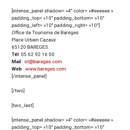
[intense_panel shadow= »4″ color= »#eeeeee »
padding_top= »10″ padding_bottom= »10″
padding_left= »10″ padding_right= »10″]
Office de Tourisme de Barèges
Place Urbain Cazaux
65120 BAREGES
Tél
: 05 62 92 16 00
Mail
:
ot@bareges.com
Web
:
www.bareges.com
[/intense_panel]
[/two]
[two_last]
[intense_panel shadow= »4″ color= »#eeeeee »
padding_top= »10″ padding_bottom= »10″