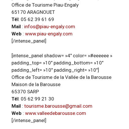
Office de Tourisme Piau-Engaly
65170 ARAGNOUET
Tél
: 05 62 39 61 69
Mail
:
infos@piau-engaly.com
Web
:
www.piau-engaly.com
[/intense_panel]
[intense_panel shadow= »4″ color= »#eeeeee »
padding_top= »10″ padding_bottom= »10″
padding_left= »10″ padding_right= »10″]
Office de Tourisme de la Vallée de la Barousse
Maison de la Barousse
65370 SARP
Tél
: 05 62 99 21 30
Mail
:
tourisme.barousse@gmail.com
Web
:
www.valleedebarousse.com
[/intense_panel]