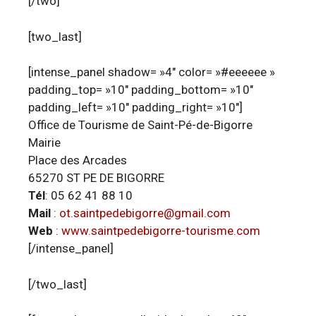
[/two]
[two_last]
[intense_panel shadow= »4″ color= »#eeeeee »
padding_top= »10″ padding_bottom= »10″
padding_left= »10″ padding_right= »10″]
Office de Tourisme de Saint-Pé-de-Bigorre
Mairie
Place des Arcades
65270 ST PE DE BIGORRE
Tél
: 05 62 41 88 10
Mail
:
ot.saintpedebigorre@gmail.com
Web
:
www.saintpedebigorre-tourisme.com
[/intense_panel]
[/two_last]