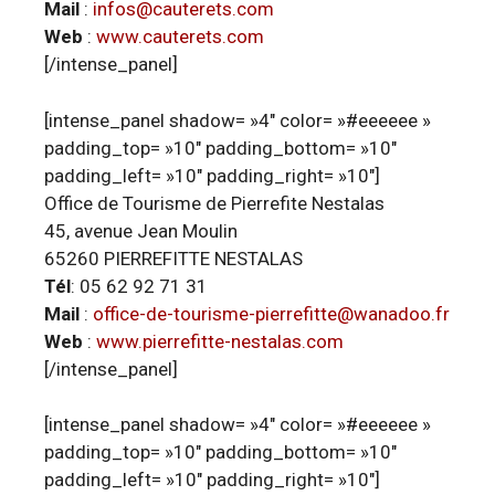
Mail
:
infos@cauterets.com
Web
:
www.cauterets.com
[/intense_panel]
[intense_panel shadow= »4″ color= »#eeeeee »
padding_top= »10″ padding_bottom= »10″
padding_left= »10″ padding_right= »10″]
Office de Tourisme de Pierrefite Nestalas
45, avenue Jean Moulin
65260 PIERREFITTE NESTALAS
Tél
: 05 62 92 71 31
Mail
:
office-de-tourisme-pierrefitte@wanadoo.fr
Web
:
www.pierrefitte-nestalas.com
[/intense_panel]
[intense_panel shadow= »4″ color= »#eeeeee »
padding_top= »10″ padding_bottom= »10″
padding_left= »10″ padding_right= »10″]