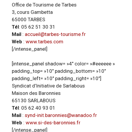
Office de Tourisme de Tarbes
3, cours Gambetta
65000 TARBES
Tél
: 05 62 51 30 31
Mail
:
accueil@tarbes-tourisme.fr
Web
:
www.tarbes.com
[/intense_panel]
[intense_panel shadow= »4″ color= »#eeeeee »
padding_top= »10″ padding_bottom= »10″
padding_left= »10″ padding_right= »10″]
Syndicat d’Initiative de Sarlabous
Maison des Baronnies
65130 SARLABOUS
Tél
: 05 62 40 93 01
Mail
:
synd-init.baronnies@wanadoo.fr
Web
:
www.si-des-baronnies.fr
[/intense_panel]