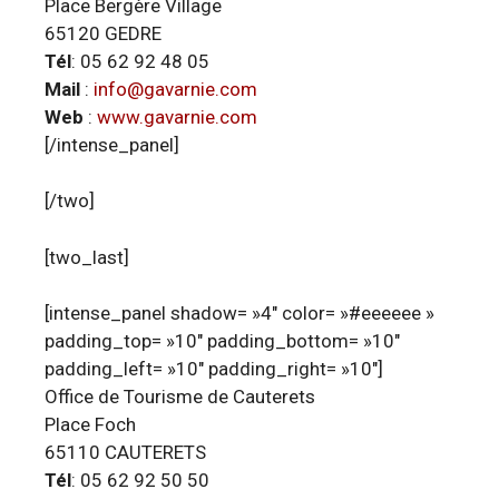
Place Bergère Village
65120 GEDRE
Tél
: 05 62 92 48 05
Mail
:
info@gavarnie.com
Web
:
www.gavarnie.com
[/intense_panel]
[/two]
[two_last]
[intense_panel shadow= »4″ color= »#eeeeee »
padding_top= »10″ padding_bottom= »10″
padding_left= »10″ padding_right= »10″]
Office de Tourisme de Cauterets
Place Foch
65110 CAUTERETS
Tél
: 05 62 92 50 50