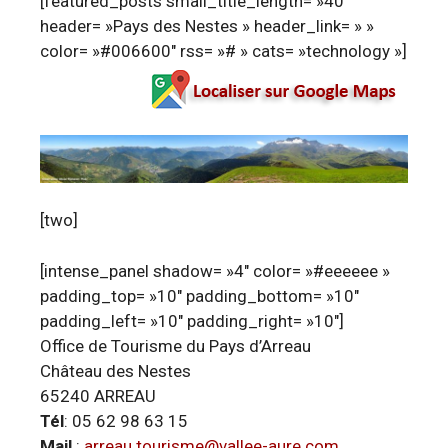
[featured_posts small_title_length= »40″
header= »Pays des Nestes » header_link= » »
color= »#006600″ rss= »# » cats= »technology »]
[two]
[intense_panel shadow= »4″ color= »#eeeeee »
padding_top= »10″ padding_bottom= »10″
padding_left= »10″ padding_right= »10″]
Office de Tourisme du Pays d’Arreau
Château des Nestes
65240 ARREAU
Tél
: 05 62 98 63 15
Mail
:
arreau.tourisme@vallee-aure.com