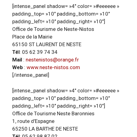
[intense_panel shadow= »4″ color= »#eeeeee »
padding_top= »10″ padding_bottom= »10″
padding_left= »10″ padding_right= »10″]
Office de Tourisme de Neste-Nistos
Place de la Mairie
65150 ST LAURENT DE NESTE
Tél
: 05 62 39 74 34
Mail
:
nestenistos@orange.fr
Web
:
www.neste-nistos.com
[/intense_panel]
[intense_panel shadow= »4″ color= »#eeeeee »
padding_top= »10″ padding_bottom= »10″
padding_left= »10″ padding_right= »10″]
Office de Tourisme Neste Baronnies
1, route d’Espagne
65250 LA BARTHE DE NESTE
Tél
: 05 62 98 87 02