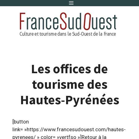
Menu
Aller
au
contenu
Les offices de
tourisme des
Hautes-Pyrénées
[button
link= »https://www.francesudouest.com/hautes-
pyrenees/ » color= »vertfso »]Retour à la