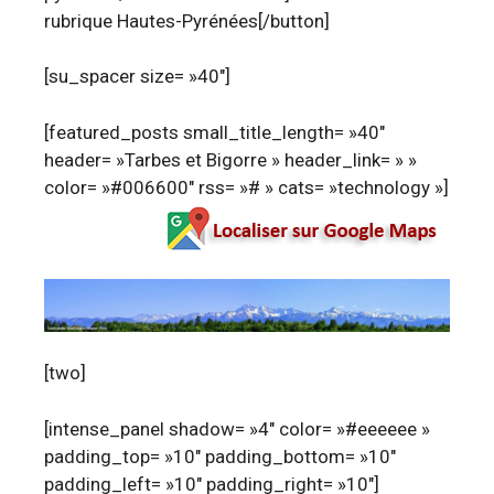
rubrique Hautes-Pyrénées[/button]
[su_spacer size= »40″]
[featured_posts small_title_length= »40″
header= »Tarbes et Bigorre » header_link= » »
color= »#006600″ rss= »# » cats= »technology »]
[two]
[intense_panel shadow= »4″ color= »#eeeeee »
padding_top= »10″ padding_bottom= »10″
padding_left= »10″ padding_right= »10″]