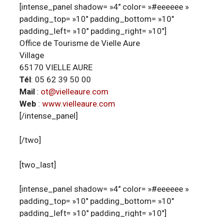
[intense_panel shadow= »4″ color= »#eeeeee »
padding_top= »10″ padding_bottom= »10″
padding_left= »10″ padding_right= »10″]
Office de Tourisme de Vielle Aure
Village
65170 VIELLE AURE
Tél
: 05 62 39 50 00
Mail
:
ot@vielleaure.com
Web
:
www.vielleaure.com
[/intense_panel]
[/two]
[two_last]
[intense_panel shadow= »4″ color= »#eeeeee »
padding_top= »10″ padding_bottom= »10″
padding_left= »10″ padding_right= »10″]