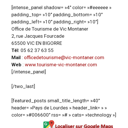
[intense_panel shadow= »4″ color= »#eeeeee »
padding_top= »10″ padding_bottom= »10″
padding_left= »10″ padding_right= »10″]
Office de Tourisme de Vic Montaner
2, rue Jacques Fourcade
65500 VIC EN BIGORRE
Tél
: 05 62 37 63 55
Mail
:
officedetourisme@vic-montaner.com
Web
:
www.tourisme-vic-montaner.com
[/intense_panel]
[/two_last]
[featured_posts small_title_length= »40″
header= »Pays de Lourdes » header_link= » »
color= »#006600″ rss= »# » cats= »technology »]