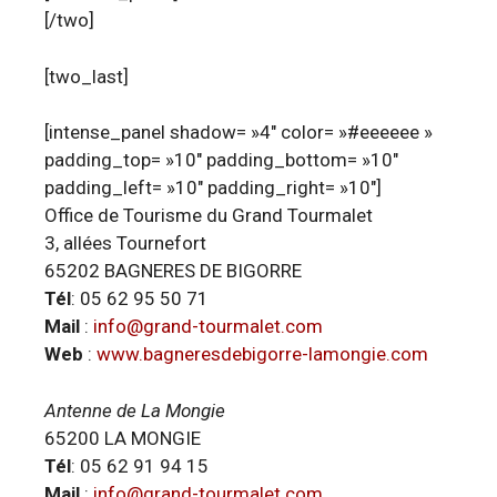
[/two]
[two_last]
[intense_panel shadow= »4″ color= »#eeeeee »
padding_top= »10″ padding_bottom= »10″
padding_left= »10″ padding_right= »10″]
Office de Tourisme du Grand Tourmalet
3, allées Tournefort
65202 BAGNERES DE BIGORRE
Tél
: 05 62 95 50 71
Mail
:
info@grand-tourmalet.com
Web
:
www.bagneresdebigorre-lamongie.com
Antenne de La Mongie
65200 LA MONGIE
Tél
: 05 62 91 94 15
Mail
:
info@grand-tourmalet.com