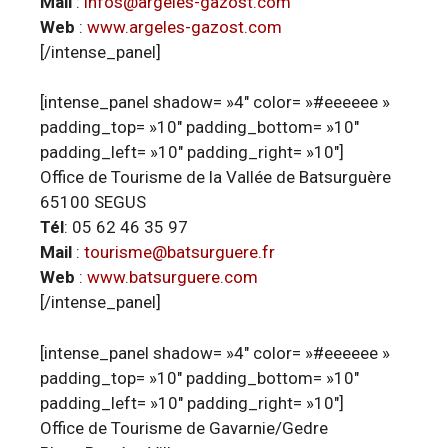
Mail
:
infos@argeles-gazost.com
Web
:
www.argeles-gazost.com
[/intense_panel]
[intense_panel shadow= »4″ color= »#eeeeee »
padding_top= »10″ padding_bottom= »10″
padding_left= »10″ padding_right= »10″]
Office de Tourisme de la Vallée de Batsurguère
65100 SEGUS
Tél
: 05 62 46 35 97
Mail
:
tourisme@batsurguere.fr
Web
:
www.batsurguere.com
[/intense_panel]
[intense_panel shadow= »4″ color= »#eeeeee »
padding_top= »10″ padding_bottom= »10″
padding_left= »10″ padding_right= »10″]
Office de Tourisme de Gavarnie/Gedre