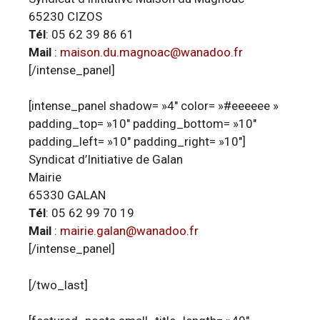
65230 CIZOS
Tél
: 05 62 39 86 61
Mail
:
maison.du.magnoac@wanadoo.fr
[/intense_panel]
[intense_panel shadow= »4″ color= »#eeeeee »
padding_top= »10″ padding_bottom= »10″
padding_left= »10″ padding_right= »10″]
Syndicat d’Initiative de Galan
Mairie
65330 GALAN
Tél
: 05 62 99 70 19
Mail
:
mairie.galan@wanadoo.fr
[/intense_panel]
[/two_last]