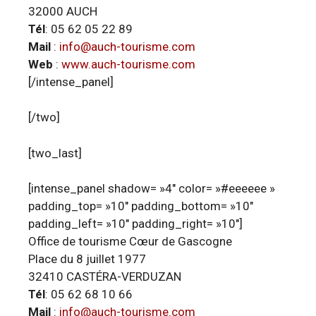
32000 AUCH
Tél
: 05 62 05 22 89
Mail
:
info@auch-tourisme.com
Web
:
www.auch-tourisme.com
[/intense_panel]
[/two]
[two_last]
[intense_panel shadow= »4″ color= »#eeeeee »
padding_top= »10″ padding_bottom= »10″
padding_left= »10″ padding_right= »10″]
Office de tourisme Cœur de Gascogne
Place du 8 juillet 1977
32410 CASTÉRA-VERDUZAN
Tél
: 05 62 68 10 66
Mail
:
info@auch-tourisme.com