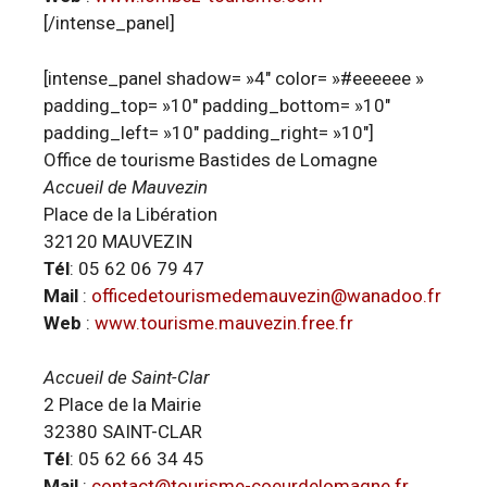
[/intense_panel]
[intense_panel shadow= »4″ color= »#eeeeee »
padding_top= »10″ padding_bottom= »10″
padding_left= »10″ padding_right= »10″]
Office de tourisme Bastides de Lomagne
Accueil de Mauvezin
Place de la Libération
32120 MAUVEZIN
Tél
: 05 62 06 79 47
Mail
:
officedetourismedemauvezin@wanadoo.fr
Web
:
www.tourisme.mauvezin.free.fr
Accueil de Saint-Clar
2 Place de la Mairie
32380 SAINT-CLAR
Tél
: 05 62 66 34 45
Mail
:
contact@tourisme-coeurdelomagne.fr