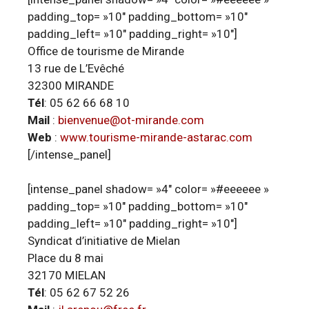
padding_top= »10″ padding_bottom= »10″
padding_left= »10″ padding_right= »10″]
Office de tourisme de Mirande
13 rue de L’Evêché
32300 MIRANDE
Tél
: 05 62 66 68 10
Mail
:
bienvenue@ot-mirande.com
Web
:
www.tourisme-mirande-astarac.com
[/intense_panel]
[intense_panel shadow= »4″ color= »#eeeeee »
padding_top= »10″ padding_bottom= »10″
padding_left= »10″ padding_right= »10″]
Syndicat d’initiative de Mielan
Place du 8 mai
32170 MIELAN
Tél
: 05 62 67 52 26