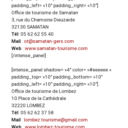
padding_left= »10″ padding_right= »10″]
Office de tourisme de Samatan
3, rue du Chamoine Dieuzaide
32130 SAMATAN
Tél
: 05 62 62 55 40
Mail
:
ot@samatan-gers.com
Web
:
www.samatan-tourisme.com
[/intense_panel]
[intense_panel shadow= »4″ color= »#eeeeee »
padding_top= »10″ padding_bottom= »10″
padding_left= »10″ padding_right= »10″]
Office de tourisme de Lombez
10 Place de la Cathédrale
32220 LOMBEZ
Tél
: 05 62 62 37 58
Mail
:
lombez.tourisme@gmail.com
Web
:
www.lombez-tourisme.com