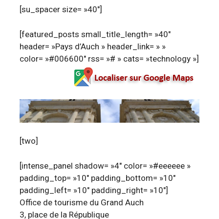
[su_spacer size= »40″]
[featured_posts small_title_length= »40″
header= »Pays d’Auch » header_link= » »
color= »#006600″ rss= »# » cats= »technology »]
[two]
[intense_panel shadow= »4″ color= »#eeeeee »
padding_top= »10″ padding_bottom= »10″
padding_left= »10″ padding_right= »10″]
Office de tourisme du Grand Auch
3, place de la République