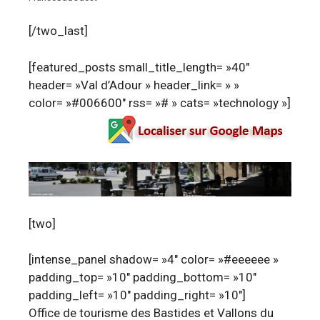
[/two_last]
[featured_posts small_title_length= »40″
header= »Val d’Adour » header_link= » »
color= »#006600″ rss= »# » cats= »technology »]
[two]
[intense_panel shadow= »4″ color= »#eeeeee »
padding_top= »10″ padding_bottom= »10″
padding_left= »10″ padding_right= »10″]
Office de tourisme des Bastides et Vallons du