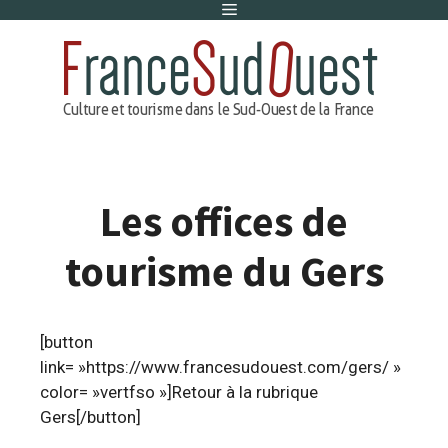
Menu
Aller
au
contenu
Les offices de
tourisme du Gers
[button
link= »https://www.francesudouest.com/gers/ »
color= »vertfso »]Retour à la rubrique
Gers[/button]