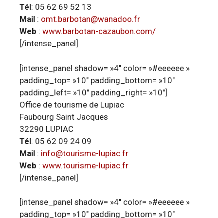
Tél
: 05 62 69 52 13
Mail
:
omt.barbotan@wanadoo.fr
Web
:
www.barbotan-cazaubon.com/
[/intense_panel]
[intense_panel shadow= »4″ color= »#eeeeee »
padding_top= »10″ padding_bottom= »10″
padding_left= »10″ padding_right= »10″]
Office de tourisme de Lupiac
Faubourg Saint Jacques
32290 LUPIAC
Tél
: 05 62 09 24 09
Mail
:
info@tourisme-lupiac.fr
Web
:
www.tourisme-lupiac.fr
[/intense_panel]
[intense_panel shadow= »4″ color= »#eeeeee »
padding_top= »10″ padding_bottom= »10″