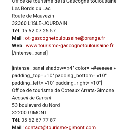
Office de tourisme de la Gascogne toulousaine
Les Bords du Lac
Route de Mauvezin
32360 L’ISLE-JOURDAIN
Tél
: 05 62 07 25 57
Mail
:
ot-gascognetoulousaine@orange.fr
Web
:
www.tourisme-gascognetoulousaine.fr
[/intense_panel]
[intense_panel shadow= »4″ color= »#eeeeee »
padding_top= »10″ padding_bottom= »10″
padding_left= »10″ padding_right= »10″]
Office de tourisme de Coteaux Arrats-Gimone
Accueil de Gimont
53 boulevard du Nord
32200 GIMONT
Tél
: 05 62 67 77 87
Mail
:
contact@tourisme-gimont.com