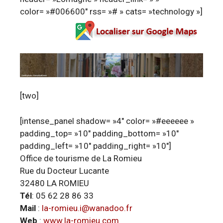
color= »#006600″ rss= »# » cats= »technology »]
[two]
[intense_panel shadow= »4″ color= »#eeeeee »
padding_top= »10″ padding_bottom= »10″
padding_left= »10″ padding_right= »10″]
Office de tourisme de La Romieu
Rue du Docteur Lucante
32480 LA ROMIEU
Tél
: 05 62 28 86 33
Mail
:
la-romieu.i@wanadoo.fr
Web
:
www.la-romieu.com