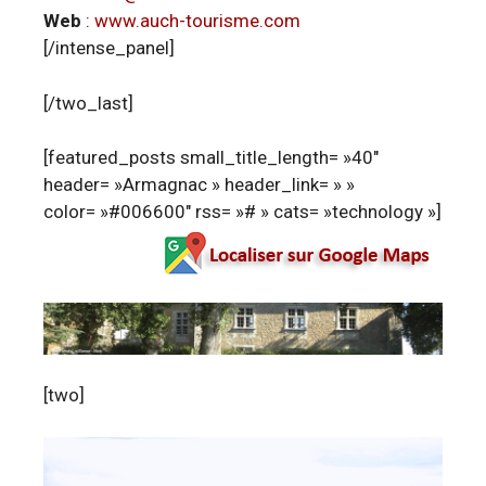
Web
:
www.auch-tourisme.com
[/intense_panel]
[/two_last]
[featured_posts small_title_length= »40″
header= »Armagnac » header_link= » »
color= »#006600″ rss= »# » cats= »technology »]
[two]