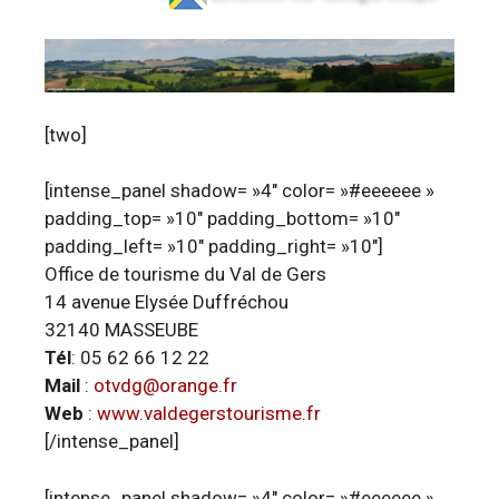
[two]
[intense_panel shadow= »4″ color= »#eeeeee »
padding_top= »10″ padding_bottom= »10″
padding_left= »10″ padding_right= »10″]
Office de tourisme du Val de Gers
14 avenue Elysée Duffréchou
32140 MASSEUBE
Tél
: 05 62 66 12 22
Mail
:
otvdg@orange.fr
Web
:
www.valdegerstourisme.fr
[/intense_panel]
[intense_panel shadow= »4″ color= »#eeeeee »