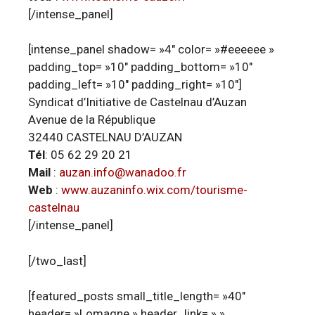
[/intense_panel]
[intense_panel shadow= »4″ color= »#eeeeee »
padding_top= »10″ padding_bottom= »10″
padding_left= »10″ padding_right= »10″]
Syndicat d’Initiative de Castelnau d’Auzan
Avenue de la République
32440 CASTELNAU D’AUZAN
Tél
: 05 62 29 20 21
Mail
:
auzan.info@wanadoo.fr
Web
:
www.auzaninfo.wix.com/tourisme-
castelnau
[/intense_panel]
[/two_last]
[featured_posts small_title_length= »40″
header= »Lomagne » header_link= » »