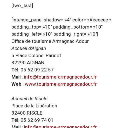
[two_last]
[intense_panel shadow= »4″ color= »#eeeeee »
padding_top= »10″ padding_bottom= »10″
padding_left= »10″ padding_right= »10″]
Office de tourisme Armagnac Adour
Accueil d’Aignan
5 Place Colonel Parisot
32290 AIGNAN
Tél
: 05 62 09 22 57
Mail
:
info@tourisme-armagnacadour.fr
Web
:
www.tourisme-armagnacadour.fr
Accueil de Riscle
Place de la Libération
32400 RISCLE
Tél
: 05 62 69 74 01
Mail
:
info@tourisme-armagnacadour.fr