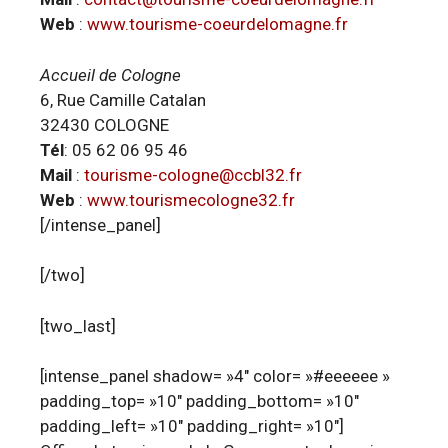
Web
:
www.tourisme-coeurdelomagne.fr
Accueil de Cologne
6, Rue Camille Catalan
32430 COLOGNE
Tél
: 05 62 06 95 46
Mail
:
tourisme-cologne@ccbl32.fr
Web
:
www.tourismecologne32.fr
[/intense_panel]
[/two]
[two_last]
[intense_panel shadow= »4″ color= »#eeeeee »
padding_top= »10″ padding_bottom= »10″
padding_left= »10″ padding_right= »10″]