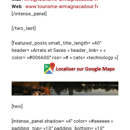
Web
:
www.tourisme-armagnacadour.fr
[/intense_panel]
[/two_last]
[featured_posts small_title_length= »40″
header= »Arrats et Saves » header_link= » »
color= »#006600″ rss= »# » cats= »technology »]
[two]
[intense_panel shadow= »4″ color= »#eeeeee »
padding_top= »10″ padding_bottom= »10″