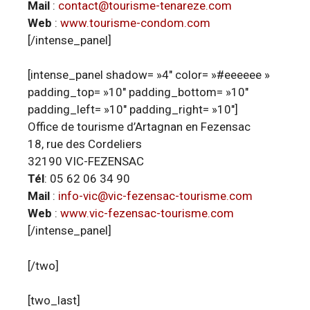
Mail
:
contact@tourisme-tenareze.com
Web
:
www.tourisme-condom.com
[/intense_panel]
[intense_panel shadow= »4″ color= »#eeeeee »
padding_top= »10″ padding_bottom= »10″
padding_left= »10″ padding_right= »10″]
Office de tourisme d’Artagnan en Fezensac
18, rue des Cordeliers
32190 VIC-FEZENSAC
Tél
: 05 62 06 34 90
Mail
:
info-vic@vic-fezensac-tourisme.com
Web
:
www.vic-fezensac-tourisme.com
[/intense_panel]
[/two]
[two_last]