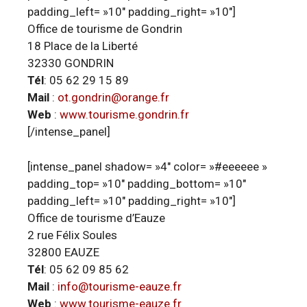
padding_left= »10″ padding_right= »10″]
Office de tourisme de Gondrin
18 Place de la Liberté
32330 GONDRIN
Tél
: 05 62 29 15 89
Mail
:
ot.gondrin@orange.fr
Web
:
www.tourisme.gondrin.fr
[/intense_panel]
[intense_panel shadow= »4″ color= »#eeeeee »
padding_top= »10″ padding_bottom= »10″
padding_left= »10″ padding_right= »10″]
Office de tourisme d’Eauze
2 rue Félix Soules
32800 EAUZE
Tél
: 05 62 09 85 62
Mail
:
info@tourisme-eauze.fr
Web
:
www.tourisme-eauze.fr