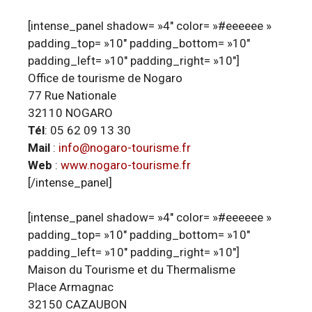
[intense_panel shadow= »4″ color= »#eeeeee »
padding_top= »10″ padding_bottom= »10″
padding_left= »10″ padding_right= »10″]
Office de tourisme de Nogaro
77 Rue Nationale
32110 NOGARO
Tél
: 05 62 09 13 30
Mail
:
info@nogaro-tourisme.fr
Web
:
www.nogaro-tourisme.fr
[/intense_panel]
[intense_panel shadow= »4″ color= »#eeeeee »
padding_top= »10″ padding_bottom= »10″
padding_left= »10″ padding_right= »10″]
Maison du Tourisme et du Thermalisme
Place Armagnac
32150 CAZAUBON