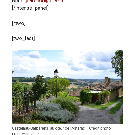
Mail
:
jl.arenou@free.fr
[/intense_panel]
[/two]
[two_last]
Castelnau-Barbarens, au cœur de l’Astarac – Crédit photo:
FranceSudOuest