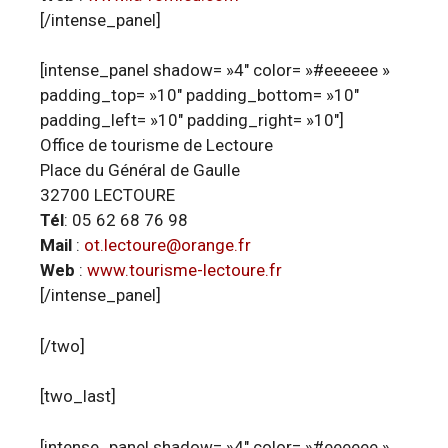
[/intense_panel]
[intense_panel shadow= »4″ color= »#eeeeee »
padding_top= »10″ padding_bottom= »10″
padding_left= »10″ padding_right= »10″]
Office de tourisme de Lectoure
Place du Général de Gaulle
32700 LECTOURE
Tél
: 05 62 68 76 98
Mail
:
ot.lectoure@orange.fr
Web
:
www.tourisme-lectoure.fr
[/intense_panel]
[/two]
[two_last]
[intense_panel shadow= »4″ color= »#eeeeee »