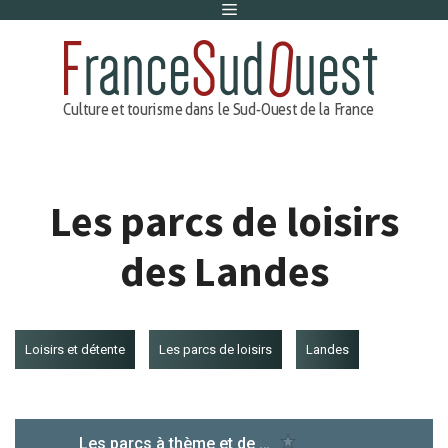
Menu
Aller
au
contenu
Les parcs de loisirs
des Landes
Loisirs et détente
Les parcs de loisirs
Landes