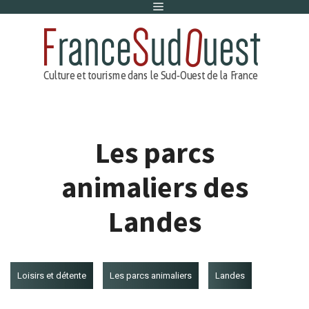
Menu
Aller
au
contenu
Les parcs
animaliers des
Landes
Loisirs et détente
Les parcs animaliers
Landes