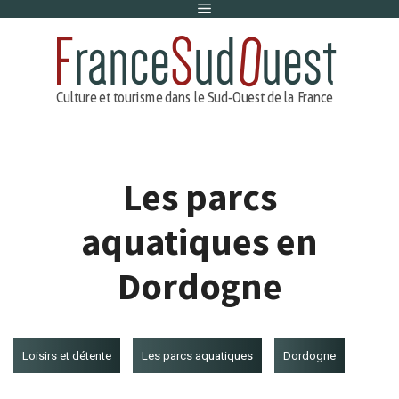
Menu
Aller
au
contenu
Les parcs
aquatiques en
Dordogne
Loisirs et détente
Les parcs aquatiques
Dordogne