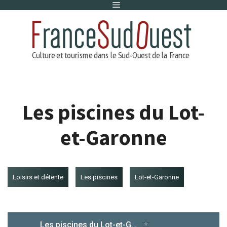
Menu
Aller
au
contenu
Les piscines du Lot-
et-Garonne
Loisirs et détente
Les piscines
Lot-et-Garonne