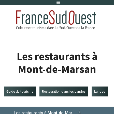
Menu
Aller
au
contenu
Les restaurants à
Mont-de-Marsan
Guide du tourisme
Restauration dans les Landes
Landes