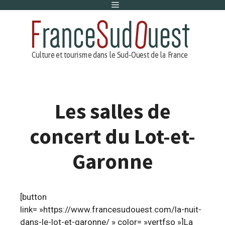
Menu
Aller
au
contenu
Les salles de
concert du Lot-et-
Garonne
[button
link= »https://www.francesudouest.com/la-nuit-
dans-le-lot-et-garonne/ » color= »vertfso »]La