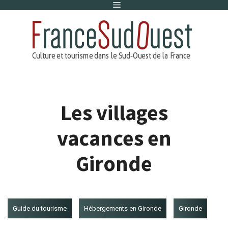
Menu
Aller
au
contenu
Les villages
vacances en
Gironde
Guide du tourisme
Hébergements en Gironde
Gironde