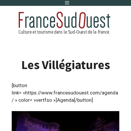
Menu
Aller
au
contenu
Les Villégiatures
[button
link= »https://www.francesudouest.com/agenda
/ » color= »vertfso »]Agenda[/button]