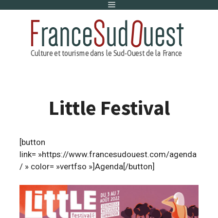
Menu
Aller
au
contenu
Little Festival
[button
link= »https://www.francesudouest.com/agenda
/ » color= »vertfso »]Agenda[/button]