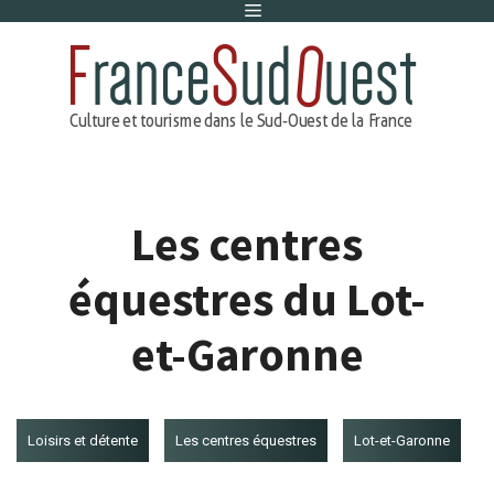
Menu
Aller
au
contenu
Les centres
équestres du Lot-
et-Garonne
Loisirs et détente
Les centres équestres
Lot-et-Garonne