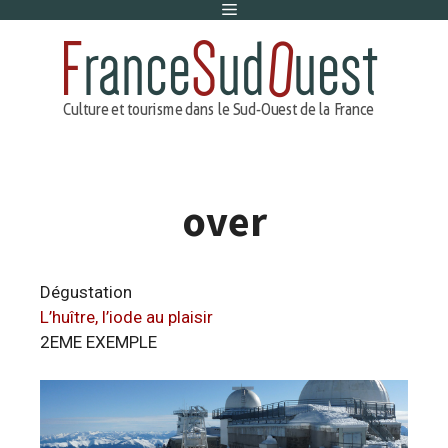
Menu
Aller
au
contenu
over
Dégustation
L’huître, l’iode au plaisir
2EME EXEMPLE