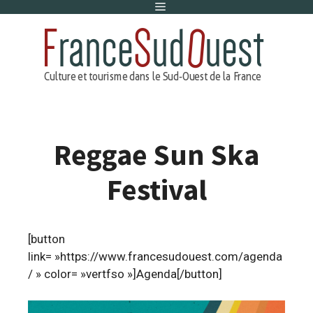
Menu
Aller
au
contenu
Reggae Sun Ska
Festival
[button
link= »https://www.francesudouest.com/agenda
/ » color= »vertfso »]Agenda[/button]