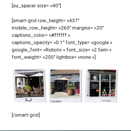
[su_spacer size= »40″]
[smart-grid row_height= »437″
mobile_row_height= »260″ margins= »20″
captions_color= »#ffffff »
captions_opacity= »0.1″ font_type= »google »
google_font= »Roboto » font_size= »2.5em »
font_weight= »200″ lightbox= »none »]
[/smart-grid]