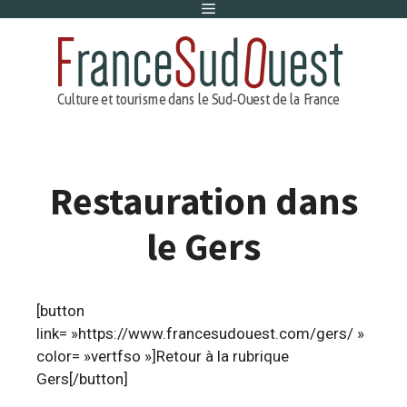
Menu
Aller
au
contenu
Restauration dans
le Gers
[button
link= »https://www.francesudouest.com/gers/ »
color= »vertfso »]Retour à la rubrique
Gers[/button]