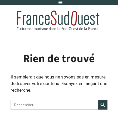
Menu
Aller
au
contenu
Rien de trouvé
Il semblerait que nous ne soyons pas en mesure
de trouver votre contenu. Essayez en lançant une
recherche.
Search Button
Search
for: