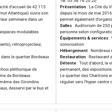
Tél. 05 56 16 20 20
acité d’accueil de 42 115
Présentation
: La Cité du V
mut Atlantique) ouvre son
depuis le mois de mai 2016. 
 leur séminaire dans un
permet également d’organis
Salles
: Auditorium de 250 
x espaces modulables
personne selon configuratio
Équipements & services
: 
ants), rétroprojecteur,
sonorisation.
Hébergement
: Nombreux é
 dans le quartier Bordeaux
Restauration
: Restaurant 
Détente
: Tout d’abord, la 
 choix pléthorique de
permanent, des expositions 
ême de Bordeaux.
Le quartier des Chartrons e
in même des Girondins.
régulier vers l’hyper centre
x, desservi par le bus et