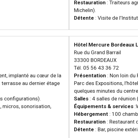
Restauration
: Traiteurs a
Michelin).
Détente
: Visite de l’Insti
Hôtel Mercure Bordeaux L
Rue du Grand Barrail
33300 BORDEAUX
Tél. 05 56 43 36 72
ment, implanté au cœur de la
Présentation
: Non loin du
Sa terrasse au dernier étage
Parc des Expositions, l’hôt
quelques minutes du centre 
es configurations).
Salles
: 4 salles de réunion
, micros, sonorisation,
Équipements & services
:W
Hébergement
: 100 chamb
Restauration
: Restaurant d
Détente
: Bar, piscine exté