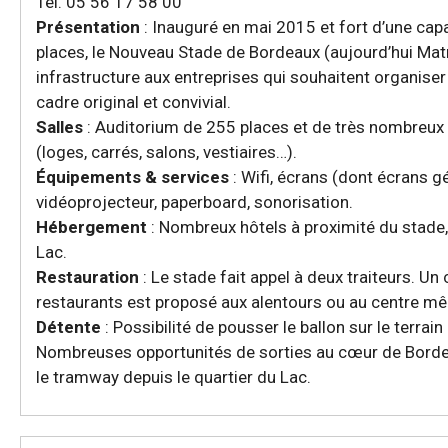
Tél. 05 56 17 58 00
Présentation
: Inauguré en mai 2015 et fort d’une cap
places, le Nouveau Stade de Bordeaux (aujourd’hui Mat
infrastructure aux entreprises qui souhaitent organiser
cadre original et convivial.
Salles
: Auditorium de 255 places et de très nombreu
(loges, carrés, salons, vestiaires…).
Équipements & services
: Wifi, écrans (dont écrans gé
vidéoprojecteur, paperboard, sonorisation.
Hébergement
: Nombreux hôtels à proximité du stade,
Lac.
Restauration
: Le stade fait appel à deux traiteurs. Un
restaurants est proposé aux alentours ou au centre m
Détente
: Possibilité de pousser le ballon sur le terra
Nombreuses opportunités de sorties au cœur de Bordeau
le tramway depuis le quartier du Lac.