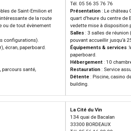
Tél. 05 56 35 76 76
obles de Saint-Emilion et
Présentation
: Le château 
intéressante de la route
quart d’heure du centre de B
ire ou de tout évènement
vedette mise à disposition p
Salles
: 3 salles de réunion
es configurations).
pouvant accueillir jusqu’à 
r), écran, paperboard.
Équipements & services
:W
paperboard.
Hébergement
: 10 chambr
s, parcours santé,
Restauration
: Service ass
Détente
: Piscine, casino d
building.
La Cité du Vin
134 quai de Bacalan
33300 BORDEAUX