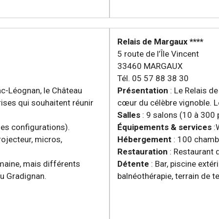
Relais de Margaux ****
5 route de l’Île Vincent
33460 MARGAUX
Tél. 05 57 88 38 30
ac-Léognan, le Château
Présentation
: Le Relais d
ises qui souhaitent réunir
cœur du célèbre vignoble. L
Salles
: 9 salons (10 à 300
les configurations).
Équipements & services
:W
rojecteur, micros,
Hébergement
: 100 chamb
Restauration
: Restaurant d
maine, mais différents
Détente
: Bar, piscine exté
ou Gradignan.
balnéothérapie, terrain de ten