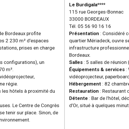
Le Burdigala****
115 rue Georges-Bonnac
33000 BORDEAUX
Tél. 05 56 90 16 16
de Bordeaux profite
Présentation
: Considéré c
Ses 2 230 m² d’espaces
quartier Mériadeck, ouvre s
stations, prises en charge
infrastructure professionne
Bordeaux.
s configurations), un
Salles
: 5 salles de réunion
70 m².
Équipements & services
: 
 vidéoprojecteur,
vidéoprojecteur, paperboard
ne régie.
Hébergement
: 82 chambr
 les hôtels à proximité du
Restauration
: Restaurant d
Détente
: Bar de l’hôtel, 
pauses. Le Centre de Congrès
d’Or, situé à quelques minut
se tenir sur place. Sinon, de
environnement.