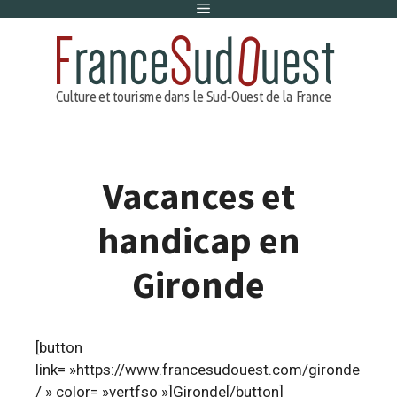
Menu
Aller
au
contenu
Vacances et
handicap en
Gironde
[button
link= »https://www.francesudouest.com/gironde
/ » color= »vertfso »]Gironde[/button]