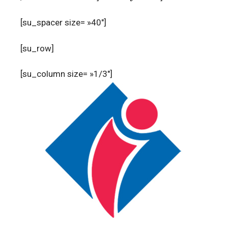
[su_spacer size= »40″]
[su_row]
[su_column size= »1/3″]