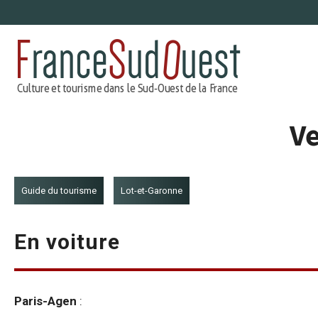
Aller
au
contenu
Ve
Guide du tourisme
Lot-et-Garonne
En voiture
Paris-Agen
: