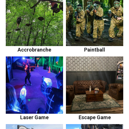
Accrobranche
Paintball
Laser Game
Escape Game