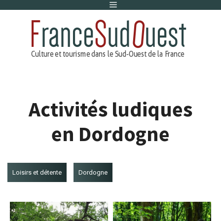
Menu
Aller
au
contenu
Activités ludiques
en Dordogne
Loisirs et détente
Dordogne