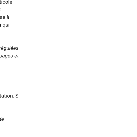
ticole
s
ise à
i qui
régulées
épages et
ation. Si
de