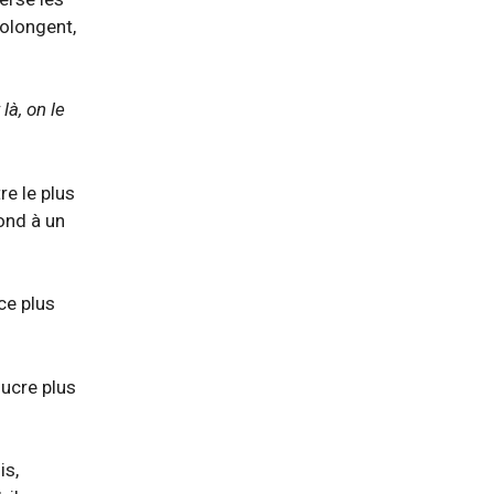
rolongent,
à, on le
re le plus
pond à un
ce plus
sucre plus
is,