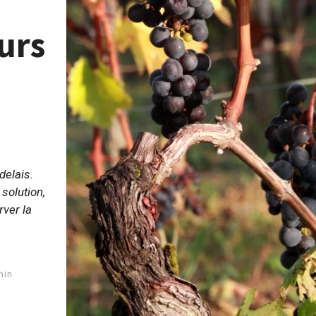
urs
delais.
solution,
rver la
min