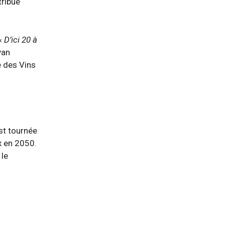
tribue
 «
D’ici 20 à
van
e des Vins
st tournée
x en 2050.
 le