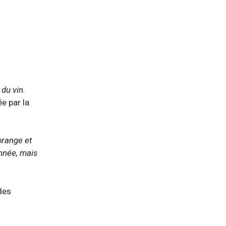
 du vin.
e par la
orange et
année, mais
des