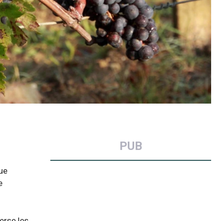
PUB
nue
e
verse les