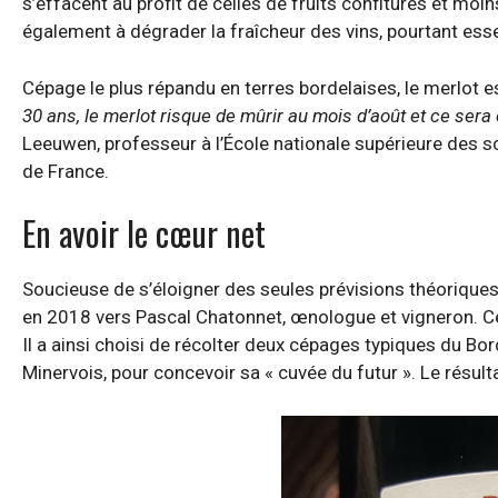
s’effacent au profit de celles de fruits confiturés et moin
également à dégrader la fraîcheur des vins, pourtant essent
Cépage le plus répandu en terres bordelaises, le merlot est
30 ans, le merlot risque de mûrir au mois d’août et ce sera
Leeuwen, professeur à l’École nationale supérieure des 
de France.
En avoir le cœur net
Soucieuse de s’éloigner des seules prévisions théoriques,
en 2018 vers Pascal Chatonnet, œnologue et vigneron. Ce 
Il a ainsi choisi de récolter deux cépages typiques du Bord
Minervois, pour concevoir sa « cuvée du futur ». Le résult