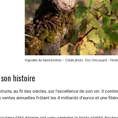
Vignoble de Saint-Emilion – Crédit photo : Éric Chicouard – Flickr
son histoire
uite, au fil des siècles, sur l’excellence de son vin. Il conti
entes annuelles frôlant les 4 milliards d’euros et une filièr
laire l’été dernier est venu rappeler la triste réalité, boule