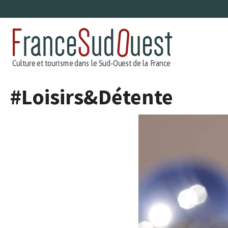
Aller
au
contenu
#Loisirs&Détente