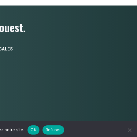
ouest.
GALES
z notre site.
OK
Refuser