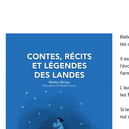
Bell
les
Il e
l’év
ferm
L’au
les 
Si l
nul 