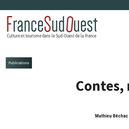
Aller
au
contenu
Publications
Contes, 
Mathieu Béchac 