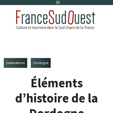
Menu
Aller
au
contenu
Destinations
Dordogne
Éléments
d’histoire de la