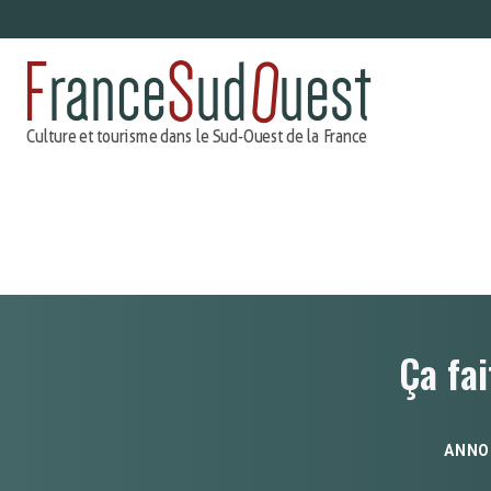
Aller
au
contenu
Ça fai
ANNO