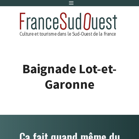
Menu
Aller
au
contenu
Baignade Lot-et-
Garonne
Ça fait quand même du