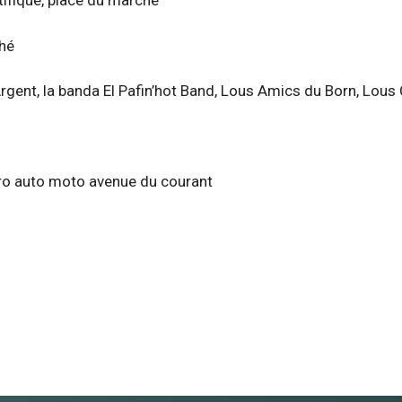
tifique, place du marché
ché
’Argent, la banda El Pafin’hot Band, Lous Amics du Born, Lou
ro auto moto avenue du courant