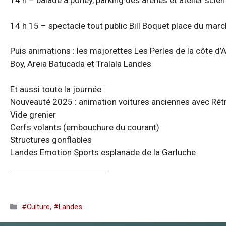
14 h – balade à poney, parking des arènes et atelier scien
14 h 15 – spectacle tout public Bill Boquet place du mar
Puis animations : les majorettes Les Perles de la côte d
Boy, Areia Batucada et Tralala Landes
Et aussi toute la journée :
Nouveauté 2025 : animation voitures anciennes avec Rét
Vide grenier
Cerfs volants (embouchure du courant)
Structures gonflables
Landes Emotion Sports esplanade de la Garluche
Catégories
#Culture
,
#Landes