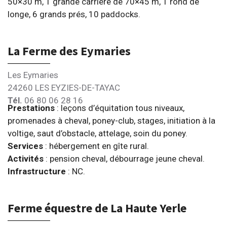
50×30 m, 1 grande carrière de 70×45 m, 1 rond de
longe, 6 grands prés, 10 paddocks.
La Ferme des Eymaries
Les Eymaries
24260 LES EYZIES-DE-TAYAC
Tél.
06 80 06 28 16
Prestations
: leçons d’équitation tous niveaux,
promenades à cheval, poney-club, stages, initiation à la
voltige, saut d’obstacle, attelage, soin du poney.
Services
: hébergement en gîte rural.
Activités
: pension cheval, débourrage jeune cheval.
Infrastructure
: NC.
Ferme équestre de La Haute Yerle