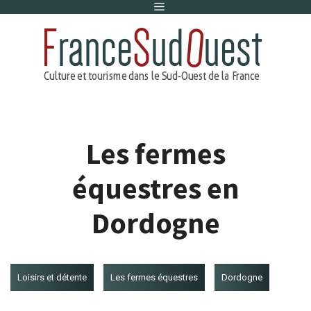
Menu
Aller
au
contenu
Les fermes
équestres en
Dordogne
Loisirs et détente
Les fermes équestres
Dordogne