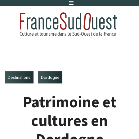
Menu
Aller
au
contenu
Destinations
Dordogne
Patrimoine et
cultures en