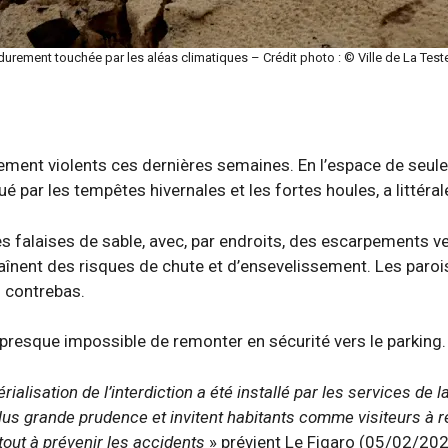
durement touchée par les aléas climatiques – Crédit photo : © Ville de La Tes
èrement violents ces dernières semaines. En l’espace de seulem
 par les tempêtes hivernales et les fortes houles, a littéral
les falaises de sable, avec, par endroits, des escarpements 
raînent des risques de chute et d’ensevelissement. Les paro
n contrebas.
nu presque impossible de remonter en sécurité vers le parking.
rialisation de l’interdiction a été installé par les services de 
plus grande prudence et invitent habitants comme visiteurs à 
tout à prévenir les accidents
» prévient Le Figaro (05/02/202