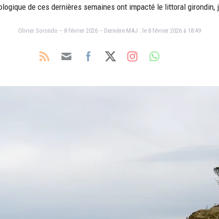
ogique de ces dernières semaines ont impacté le littoral girondin, j
Olivier Sorondo – 8 février 2026 – Dernière MAJ : le 8 février 2026 à 18:49