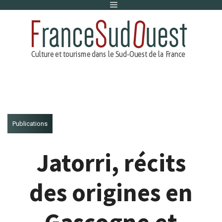
Menu
Aller
au
contenu
Publications
Jatorri, récits
des origines en